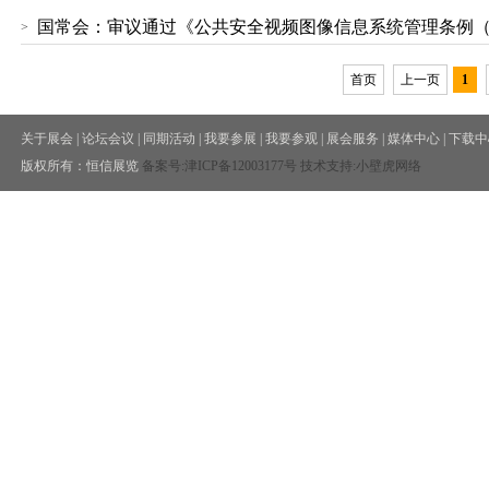
国常会：审议通过《公共安全视频图像信息系统管理条例
>
首页
上一页
1
关于展会
|
论坛会议
|
同期活动
|
我要参展
|
我要参观
|
展会服务
|
媒体中心
|
下载中
版权所有：恒信展览
备案号:
津ICP备12003177号
技术支持:小壁虎网络