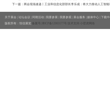
下一篇：两会现场速递丨工业和信息化部部长李乐成：将大力推动人工智能和
关于展会
|
论坛会议
|
同期活动
|
我要参展
|
我要参观
|
展会服务
|
媒体中心
|
下载中
版权所有：恒信展览
备案号:
津ICP备12003177号
技术支持:小壁虎网络