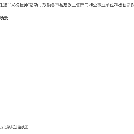
+住建”“揭榜挂帅”活动，鼓励各市县建设主管部门和企事业单位积极创新
用场景
的万亿级跃迁路线图