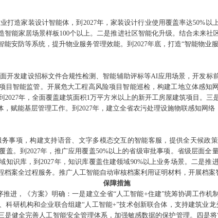
业打造家装设计智能体，到2027年，家装设计行业使用覆盖率达50%
打造智能家居场景样板100个以上。二是推进社区智能化升级。结合未来
能安防等系统，提升物业服务管理效能。到2027年底，打造“智能物业服务
面开发建设招标文件合规性检测、智能辅助评标等AI应用场景，开发标
项目智能监管。开展危大工程高风险项目智能巡检，构建工地立体感知
到2027年，全面覆盖建筑面积1万平方米以上的新开工房屋建筑项目。三
能体，赋能基层管理工作。到2027年，建立全省农污处理设施物联感知网
务事项，构建支持语音、文字多模态交互的智能客服，提供全天候政策咨
覆盖。到2027年，推广应用覆盖50%以上的省级审批事项。省级层面全
域知识库，到2027年，知识库覆盖住建领域90%以上业务场景。二是推
程档案全过程服务。推广人工智能自动审核档案利用证明材料，开展档案
保障措施
有序推进，《方案》明确：一是建立全省“人工智能+住建”统筹协调工作
、科研机构和企业联合组建“人工智能+”技术创新联合体，支持建筑业龙
。三是健全完善人工智能安全管理体系，加强敏感数据的保护管理。四是将“