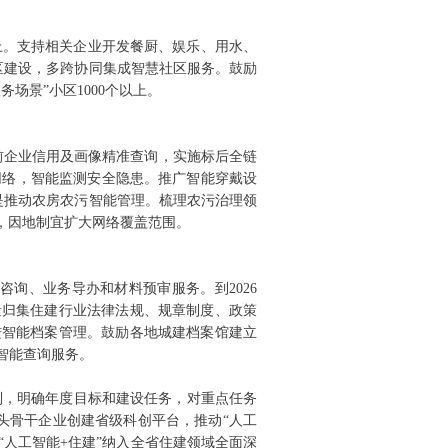
以上。支持相关企业开发餐厨、娱乐、用水、
社区建设，多跨协同集成智慧社区服务。鼓励
场景”小区1000个以上。
前企业信用及画像精准查询，实施标后全链
网络，智能监测安全隐患。推广智能穿戴设
是推动农房农污智能管理。梳理农污治理领
络，因地制宜扩大网络覆盖范围。
询、业务导办和材料预审服务。到2026
量归集住建行业法律法规、规章制度、政策
进智能档案管理。鼓励各地城建档案馆建立
智能查询服务。
机制，明确年度目标和建设任务，对重点任务
头骨干企业创建省级科创平台，推动“人工
人工智能+住建”纳入全省住建领域全面深