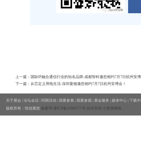
上一篇：国际IP融合通信行业的知名品牌-成都智科邀您相约7月7日杭州安
下一篇：从芯定义用电生活-深圳曼顿邀您相约7月7日杭州安博会！
关于展会
|
论坛会议
|
同期活动
|
我要参展
|
我要参观
|
展会服务
|
媒体中心
|
下载中
版权所有：恒信展览
备案号:
津ICP备12003177号
技术支持:小壁虎网络