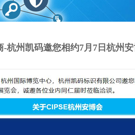
-杭州凯码邀您相约7月7日杭州